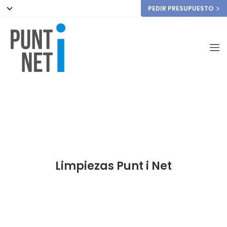
PEDIR PRESUPUESTO
Especialistas en Sector Profesional
Profesionales de la Limpieza
& Mantenimiento
Limpiezas Punt i Net
Limpieza Industrial
Limpieza de Parkings
Limpieza de Oficinas
Comunidades de Propietarios